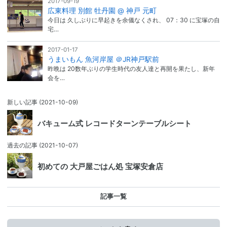
2017-09-19
広東料理 別館 牡丹園 @ 神戸 元町
今日は 久しぶりに早起きを余儀なくされ、 07：30 に宝塚の自
宅…
2017-01-17
うまいもん 魚河岸屋 ＠JR神戸駅前
昨晩は 20数年ぶりの学生時代の友人達と再開を果たし、新年
会を…
新しい記事
(2021-10-09)
バキューム式 レコードターンテーブルシート
過去の記事
(2021-10-07)
初めての 大戸屋ごはん処 宝塚安倉店
記事一覧