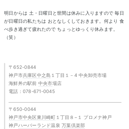
明日からは 土・日曜日と世間は休みに入りますので 毎日
が日曜日の私たちは おとなしくしておきます。何より 食
べ歩き過ぎて疲れたので ちょっとゆっくり休みます。
（笑）
〒652-0844
神戸市
兵庫区
中之島
１丁目１－4 中央卸売市場
海鮮丼の駅前
中央市
場店
電話：078-671-0045
〒650-0044
神戸市中央区
東川崎町
１丁目８−１ プロメナ神戸
神戸
ハーバーランド
温泉
万葉倶楽部