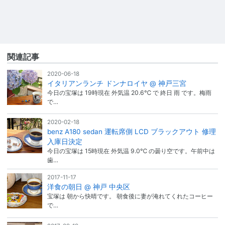
関連記事
2020-06-18
イタリアンランチ ドンナロイヤ @ 神戸三宮
今日の宝塚は 19時現在 外気温 20.6℃ で 終日 雨 です。梅雨
で…
2020-02-18
benz A180 sedan 運転席側 LCD ブラックアウト 修理
入庫日決定
今日の宝塚は 15時現在 外気温 9.0℃ の曇り空です。午前中は
歯…
2017-11-17
洋食の朝日 @ 神戸 中央区
宝塚は 朝から快晴です。 朝食後に妻が淹れてくれたコーヒー
で…