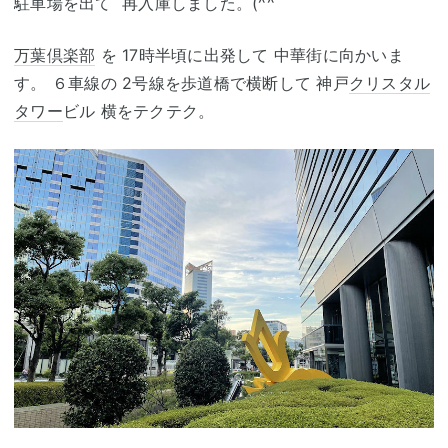
駐車場を出て 再入庫しました。(^^ゞ
万葉倶楽部
を 17時半頃に出発して 中華街に向かいま
す。 ６車線の 2号線を歩道橋で横断して 神戸
クリスタル
タワー
ビル 横をテクテク。