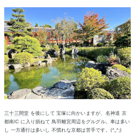
三十三間堂
を後にして 宝塚に向かいますが、
名神
道 京
都南IC に入り損ねて 鳥羽
離宮
周辺をグルグル。車は多い
し 一方通行は多いし 不慣れな京都は苦手です。(^_^;)