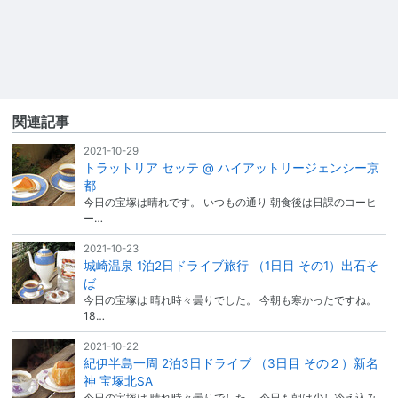
関連記事
2021-10-29
トラットリア セッテ @ ハイアットリージェンシー京
都
今日の宝塚は晴れです。 いつもの通り 朝食後は日課のコーヒ
ー…
2021-10-23
城崎温泉 1泊2日ドライブ旅行 （1日目 その1）出石そ
ば
今日の宝塚は 晴れ時々曇りでした。 今朝も寒かったですね。
18…
2021-10-22
紀伊半島一周 2泊3日ドライブ （3日目 その２）新名
神 宝塚北SA
今日の宝塚は 晴れ時々曇りでした。 今日も朝は少し冷え込み