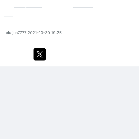
口コミ
食べログ
Wedgwood
Ulander Powder Blue
ウェッジウッド
ユーランダー パウダー ブルー
カップ
＆ソーサー ポット
takajun7777
2021-10-30 19:25