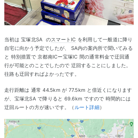
当初は 宝塚北SA の
スマートIC
を利用して一般道に降り
自宅に向かう予定でしたが、 SA内の案内所で聞いてみる
と 特別措置で 京都南ICー宝塚IC 間の通常料金で迂回通
行が可能とのことでしたので 迂回することにしました。
往路も迂回すればよかったです。
走行距離は 通常 44.5km が 77.5km と倍近くになります
が、宝塚北SA で降りると 69.6km ですので 時間的には
迂回ルートの方が速いです。（
ルート詳細
）