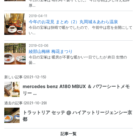
厚…
2019-04-11
今年のお花見 まとめ（2）丸岡城＆あわら温泉
今日の宝塚は快晴で暖かでしたので、 午前中は窓を全開にして
い…
2019-03-06
綾部山梅林 梅花まつり
今日の宝塚は 暖房が不要な暖かい一日でしたが 終日 生憎の
曇…
新しい記事
(2021-12-15)
mercedes benz A180 MBUX ＆ パワーシートメモ
リー …
過去の記事
(2021-10-29)
トラットリア セッテ @ ハイアットリージェンシー京
都
記事一覧